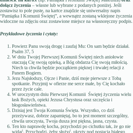
dołącz życzenia
– własne lub wybrane z podanych poniżej. Jeśli
zostawisz to pole puste, na kartce znajdzie się uniwersalny napis
“Pamiątka I Komunii Świętej”, a wewnątrz zostaną wklejone życzenia
widoczne na zdjęciu oraz zostawione miejsce na własnoręczny podpis.
Przykładowe życzenia i cytaty:
Powierz Panu swoją drogę i zaufaj Mu: On sam będzie działał.
Psalm 37, 5
W dniu Twojej Pierwszej Komunii Świętej niech aniołowie
otaczają Cię swoją opieką, a Bóg obdarza Cię swoją miłością.
Niech ta chwila będzie początkiem pięknej i trwałej relacji z
Panem Bogiem.
Jezu Najsłodszy, Ojcze i Panie, dziś moje pierwsze z Tobą
spotkanie. Przyjmij w ofierze me serce małe, by Cię kochało
przez życie całe.
W uroczystym dniu Pierwszej Komunii Świętej życzenia wielu
łask Bożych, opieki Jezusa Chrystusa oraz szczęścia i
błogosławieństwa.
Dzisiaj jest Twoja Komunia Święta. Wszystko, co dziś
przeżywasz, dobrze zapamiętaj, bo to jest moment szczególny,
chwila uroczysta, Twoja dusza jest piękna, jasna, czysta.
Ten kto naprawdę kocha, przychodzi po cichutku tak, że go nie
widać. Przychodzi, żeby służyć, ukryty pod postacią białego