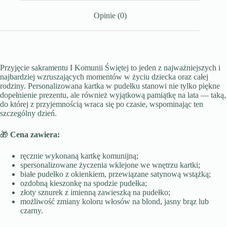
chłopcem
Opinie (0)
Przyjęcie sakramentu I Komunii Świętej to jeden z najważniejszych i
najbardziej wzruszających momentów w życiu dziecka oraz całej
rodziny. Personalizowana kartka w pudełku stanowi nie tylko piękne
dopełnienie prezentu, ale również wyjątkową pamiątkę na lata — taką,
do której z przyjemnością wraca się po czasie, wspominając ten
szczególny dzień.
🎁
Cena zawiera:
ręcznie wykonaną kartkę komunijną;
spersonalizowane życzenia wklejone we wnętrzu kartki;
białe pudełko z okienkiem, przewiązane satynową wstążką;
ozdobną kieszonkę na spodzie pudełka;
złoty sznurek z imienną zawieszką na pudełko;
możliwość zmiany koloru włosów na blond, jasny brąz lub
czarny.