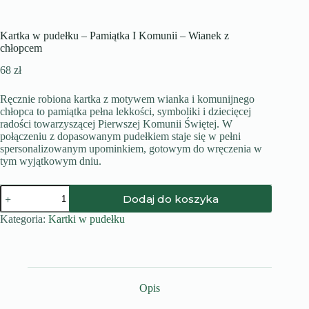
Kartka w pudełku – Pamiątka I Komunii – Wianek z
chłopcem
68
zł
Ręcznie robiona kartka z motywem wianka i komunijnego
chłopca to pamiątka pełna lekkości, symboliki i dziecięcej
radości towarzyszącej Pierwszej Komunii Świętej. W
połączeniu z dopasowanym pudełkiem staje się w pełni
spersonalizowanym upominkiem, gotowym do wręczenia w
tym wyjątkowym dniu.
ilość
Dodaj do koszyka
Kartka
w
Kategoria:
Kartki w pudełku
pudełku
-
Pamiątka
I
Komunii
-
Opis
Wianek
z