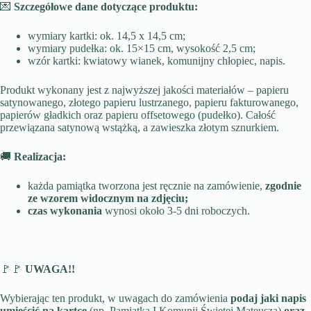
💌
Szczegółowe dane dotyczące produktu:
wymiary kartki: ok. 14,5 x 14,5 cm;
wymiary pudełka: ok. 15×15 cm, wysokość 2,5 cm;
wzór kartki: kwiatowy wianek, komunijny chłopiec, napis.
Produkt wykonany jest z najwyższej jakości materiałów – papieru
satynowanego, złotego papieru lustrzanego, papieru fakturowanego,
papierów gładkich oraz papieru offsetowego (pudełko). Całość
przewiązana satynową wstążką, a zawieszka złotym sznurkiem.
🚚
Realizacja:
każda pamiątka tworzona jest ręcznie na zamówienie,
zgodnie
ze wzorem widocznym na zdjęciu;
czas wykonania
wynosi około 3-5 dni roboczych.
🚩🚩
UWAGA!!
Wybierając ten produkt, w uwagach do zamówienia
podaj jaki napis
umieścić na kartce
(np. Pamiątka I Komunii Świętej Mateusza)
oraz